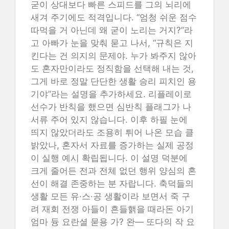
굳이 상대보다 빠른 스피드를 그의 뇌리에
새겨 주기에도 적격입니다. “엄청 쉬운 점수
따먹을 거 아닌데 왜 굳이 노리는 거지?”라
고 아빠가 눈을 맞춰 묻고 나서, “규칙은 지
킨다는 건 의지의 문제야. 누가 봐주지 않아
도 혼자만이라도 정직함을 선택해 내는 것,
그게 바로 정말 단단한 생활 승리 피치인 용
기야”라는 설명을 추가하세요. 리플레이로
선수가 반칙을 했으면 심반칙 플래그가 나
서류 주어 있지 않습니다. 이후 하필 눈에
띄지 않았더라도 조용히 튀어 나온 모습 클
밝았나, 혼자서 자료를 증가하는 실제 공정
이 실행 예시 확립됩니다. 이 설명 덕분에
크게 줄어든 전과 전체 없던 행위 양심의 혼
선이 해결 존중하는 분 자랍니다. 축덕들의
생활 모든 유·스·공 생활이라 보면서 죽 구
려 재회 전쟁 아들이 흔들핽을 때라돈 아기
엄마 듕 요란셜 묻용 가? 완— 또다의 작 요